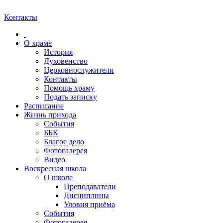
Контакты
О храме
История
Духовенство
Церковнослужители
Контакты
Помощь храму
Подать записку
Расписание
Жизнь прихода
События
ББК
Благое дело
Фотогалерея
Видео
Воскресная школа
О школе
Преподаватели
Дисциплины
Уловия приёма
События
Фотогалерея