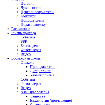
История
Духовенство
Церковнослужители
Контакты
Помощь храму
Подать записку
Расписание
Жизнь прихода
События
ББК
Благое дело
Фотогалерея
Видео
Воскресная школа
О школе
Преподаватели
Дисциплины
Уловия приёма
События
Фотогалерея
Видео
Азы Православия
Таинства
Евхаристия (причащение)
Священство