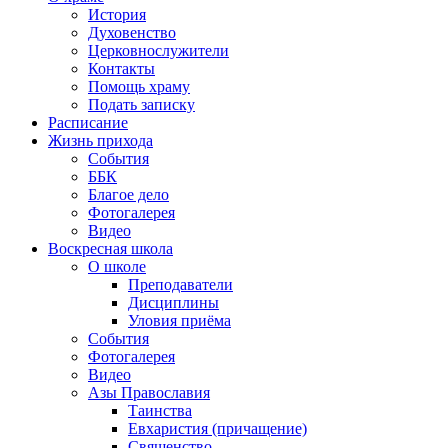
История
Духовенство
Церковнослужители
Контакты
Помощь храму
Подать записку
Расписание
Жизнь прихода
События
ББК
Благое дело
Фотогалерея
Видео
Воскресная школа
О школе
Преподаватели
Дисциплины
Уловия приёма
События
Фотогалерея
Видео
Азы Православия
Таинства
Евхаристия (причащение)
Священство