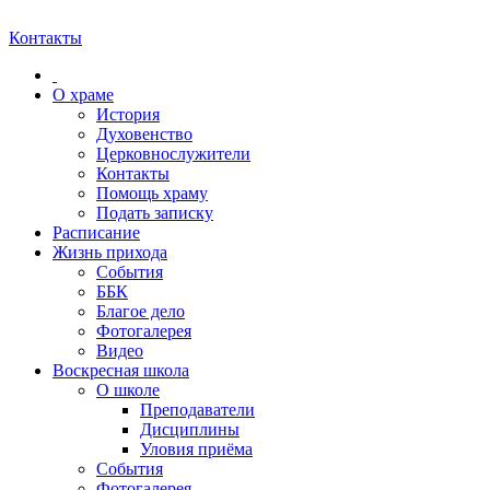
Контакты
О храме
История
Духовенство
Церковнослужители
Контакты
Помощь храму
Подать записку
Расписание
Жизнь прихода
События
ББК
Благое дело
Фотогалерея
Видео
Воскресная школа
О школе
Преподаватели
Дисциплины
Уловия приёма
События
Фотогалерея