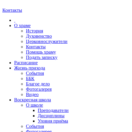
Контакты
О храме
История
Духовенство
Церковнослужители
Контакты
Помощь храму
Подать записку
Расписание
Жизнь прихода
События
ББК
Благое дело
Фотогалерея
Видео
Воскресная школа
О школе
Преподаватели
Дисциплины
Уловия приёма
События
Фотогалерея