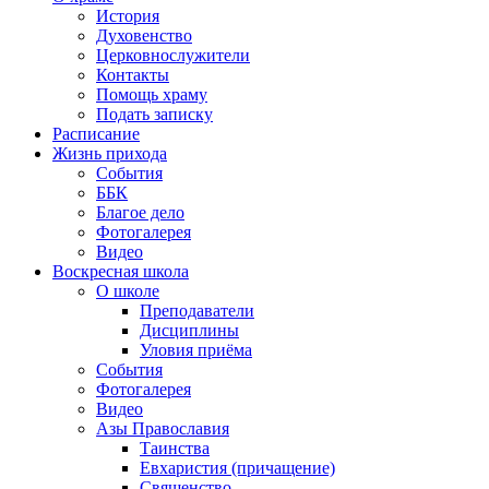
История
Духовенство
Церковнослужители
Контакты
Помощь храму
Подать записку
Расписание
Жизнь прихода
События
ББК
Благое дело
Фотогалерея
Видео
Воскресная школа
О школе
Преподаватели
Дисциплины
Уловия приёма
События
Фотогалерея
Видео
Азы Православия
Таинства
Евхаристия (причащение)
Священство