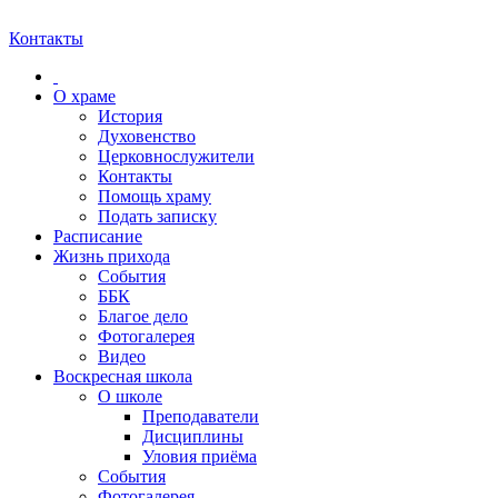
Контакты
О храме
История
Духовенство
Церковнослужители
Контакты
Помощь храму
Подать записку
Расписание
Жизнь прихода
События
ББК
Благое дело
Фотогалерея
Видео
Воскресная школа
О школе
Преподаватели
Дисциплины
Уловия приёма
События
Фотогалерея