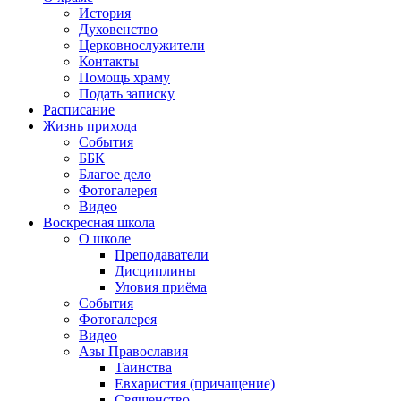
История
Духовенство
Церковнослужители
Контакты
Помощь храму
Подать записку
Расписание
Жизнь прихода
События
ББК
Благое дело
Фотогалерея
Видео
Воскресная школа
О школе
Преподаватели
Дисциплины
Уловия приёма
События
Фотогалерея
Видео
Азы Православия
Таинства
Евхаристия (причащение)
Священство