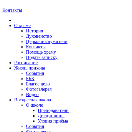
Контакты
О храме
История
Духовенство
Церковнослужители
Контакты
Помощь храму
Подать записку
Расписание
Жизнь прихода
События
ББК
Благое дело
Фотогалерея
Видео
Воскресная школа
О школе
Преподаватели
Дисциплины
Уловия приёма
События
Фотогалерея