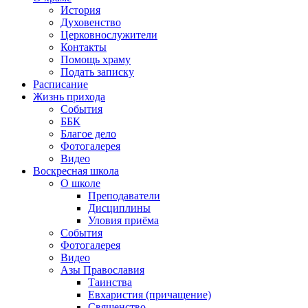
История
Духовенство
Церковнослужители
Контакты
Помощь храму
Подать записку
Расписание
Жизнь прихода
События
ББК
Благое дело
Фотогалерея
Видео
Воскресная школа
О школе
Преподаватели
Дисциплины
Уловия приёма
События
Фотогалерея
Видео
Азы Православия
Таинства
Евхаристия (причащение)
Священство