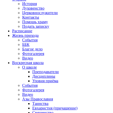
История
Духовенство
Церковнослужители
Контакты
Помощь храму
Подать записку
Расписание
Жизнь прихода
События
ББК
Благое дело
Фотогалерея
Видео
Воскресная школа
О школе
Преподаватели
Дисциплины
Уловия приёма
События
Фотогалерея
Видео
Азы Православия
Таинства
Евхаристия (причащение)
Священство