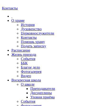
Контакты
О храме
История
Духовенство
Церковнослужители
Контакты
Помощь храму
Подать записку
Расписание
Жизнь прихода
События
ББК
Благое дело
Фотогалерея
Видео
Воскресная школа
О школе
Преподаватели
Дисциплины
Уловия приёма
События
Фотогалерея