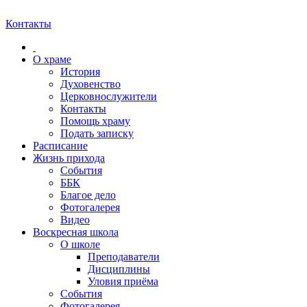
Контакты
О храме
История
Духовенство
Церковнослужители
Контакты
Помощь храму
Подать записку
Расписание
Жизнь прихода
События
ББК
Благое дело
Фотогалерея
Видео
Воскресная школа
О школе
Преподаватели
Дисциплины
Уловия приёма
События
Фотогалерея