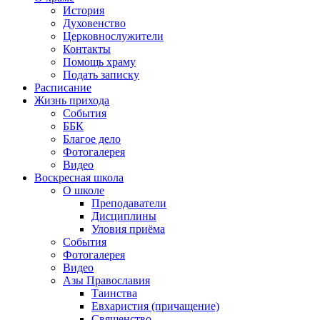
История
Духовенство
Церковнослужители
Контакты
Помощь храму
Подать записку
Расписание
Жизнь прихода
События
ББК
Благое дело
Фотогалерея
Видео
Воскресная школа
О школе
Преподаватели
Дисциплины
Уловия приёма
События
Фотогалерея
Видео
Азы Православия
Таинства
Евхаристия (причащение)
Священство