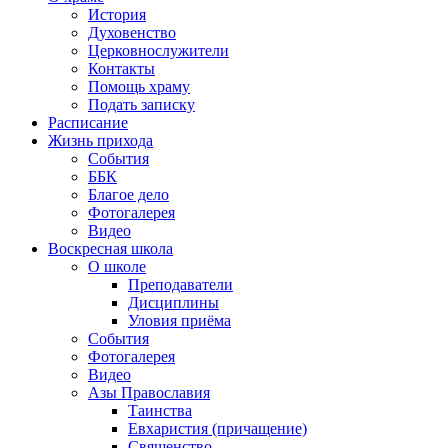
История
Духовенство
Церковнослужители
Контакты
Помощь храму
Подать записку
Расписание
Жизнь прихода
События
ББК
Благое дело
Фотогалерея
Видео
Воскресная школа
О школе
Преподаватели
Дисциплины
Уловия приёма
События
Фотогалерея
Видео
Азы Православия
Таинства
Евхаристия (причащение)
Священство