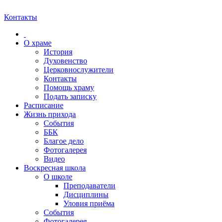
Контакты
О храме
История
Духовенство
Церковнослужители
Контакты
Помощь храму
Подать записку
Расписание
Жизнь прихода
События
ББК
Благое дело
Фотогалерея
Видео
Воскресная школа
О школе
Преподаватели
Дисциплины
Уловия приёма
События
Фотогалерея