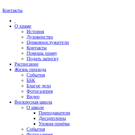
Контакты
О храме
История
Духовенство
Церковнослужители
Контакты
Помощь храму
Подать записку
Расписание
Жизнь прихода
События
ББК
Благое дело
Фотогалерея
Видео
Воскресная школа
О школе
Преподаватели
Дисциплины
Уловия приёма
События
Фотогалерея