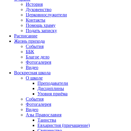
История
Духовенство
Церковнослужители
Контакты
Помощь храму
Подать записку
Расписание
Жизнь прихода
События
ББК
Благое дело
Фотогалерея
Видео
Воскресная школа
О школе
Преподаватели
Дисциплины
Уловия приёма
События
Фотогалерея
Видео
Азы Православия
Таинства
Евхаристия (причащение)
Священство