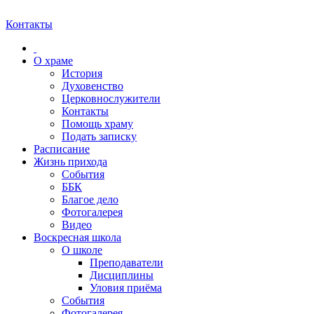
Контакты
О храме
История
Духовенство
Церковнослужители
Контакты
Помощь храму
Подать записку
Расписание
Жизнь прихода
События
ББК
Благое дело
Фотогалерея
Видео
Воскресная школа
О школе
Преподаватели
Дисциплины
Уловия приёма
События
Фотогалерея