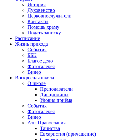
История
Духовенство
Церковнослужители
Контакты
Помощь храму
Подать записку
Расписание
Жизнь прихода
События
ББК
Благое дело
Фотогалерея
Видео
Воскресная школа
О школе
Преподаватели
Дисциплины
Уловия приёма
События
Фотогалерея
Видео
Азы Православия
Таинства
Евхаристия (причащение)
Священство