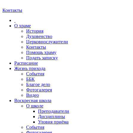
Контакты
О храме
История
Духовенство
Церковнослужители
Контакты
Помощь храму
Подать записку
Расписание
Жизнь прихода
События
ББК
Благое дело
Фотогалерея
Видео
Воскресная школа
О школе
Преподаватели
Дисциплины
Уловия приёма
События
Фотогалерея