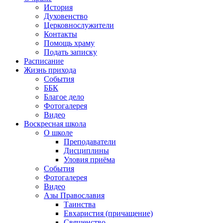
История
Духовенство
Церковнослужители
Контакты
Помощь храму
Подать записку
Расписание
Жизнь прихода
События
ББК
Благое дело
Фотогалерея
Видео
Воскресная школа
О школе
Преподаватели
Дисциплины
Уловия приёма
События
Фотогалерея
Видео
Азы Православия
Таинства
Евхаристия (причащение)
Священство