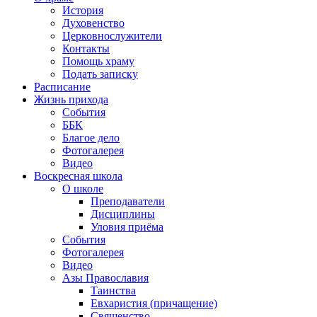
История
Духовенство
Церковнослужители
Контакты
Помощь храму
Подать записку
Расписание
Жизнь прихода
События
ББК
Благое дело
Фотогалерея
Видео
Воскресная школа
О школе
Преподаватели
Дисциплины
Уловия приёма
События
Фотогалерея
Видео
Азы Православия
Таинства
Евхаристия (причащение)
Священство