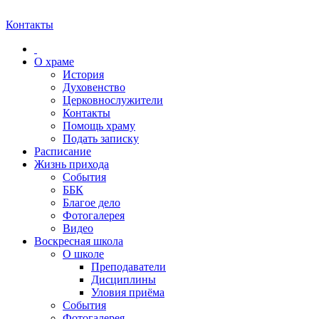
Контакты
О храме
История
Духовенство
Церковнослужители
Контакты
Помощь храму
Подать записку
Расписание
Жизнь прихода
События
ББК
Благое дело
Фотогалерея
Видео
Воскресная школа
О школе
Преподаватели
Дисциплины
Уловия приёма
События
Фотогалерея