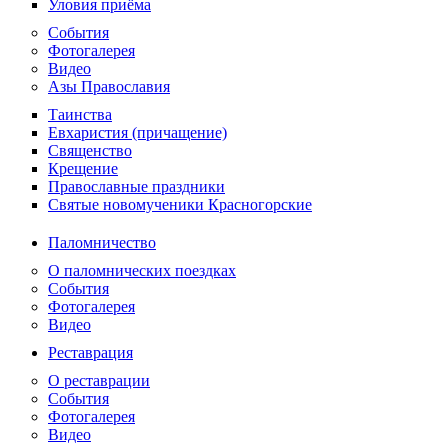
Уловия приёма
События
Фотогалерея
Видео
Азы Православия
Таинства
Евхаристия (причащение)
Священство
Крещение
Православные праздники
Святые новомученики Красногорские
Паломничество
О паломнических поездках
События
Фотогалерея
Видео
Реставрация
О реставрации
События
Фотогалерея
Видео