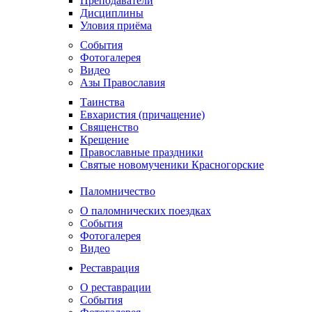
Преподаватели
Дисциплины
Уловия приёма
События
Фотогалерея
Видео
Азы Православия
Таинства
Евхаристия (причащение)
Священство
Крещение
Православные праздники
Святые новомученики Красногорские
Паломничество
О паломнических поездках
События
Фотогалерея
Видео
Реставрация
О реставрации
События