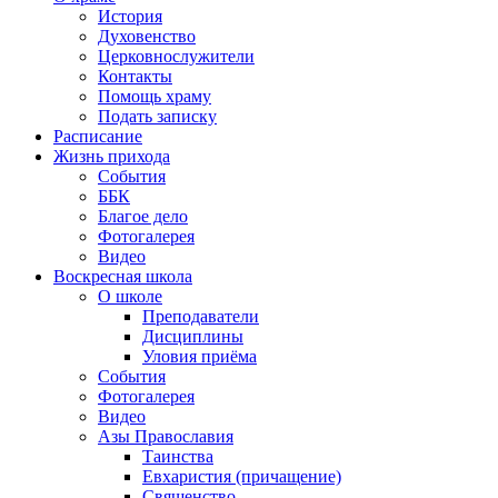
История
Духовенство
Церковнослужители
Контакты
Помощь храму
Подать записку
Расписание
Жизнь прихода
События
ББК
Благое дело
Фотогалерея
Видео
Воскресная школа
О школе
Преподаватели
Дисциплины
Уловия приёма
События
Фотогалерея
Видео
Азы Православия
Таинства
Евхаристия (причащение)
Священство