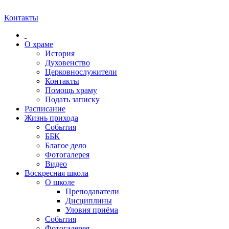
Контакты
О храме
История
Духовенство
Церковнослужители
Контакты
Помощь храму
Подать записку
Расписание
Жизнь прихода
События
ББК
Благое дело
Фотогалерея
Видео
Воскресная школа
О школе
Преподаватели
Дисциплины
Уловия приёма
События
Фотогалерея