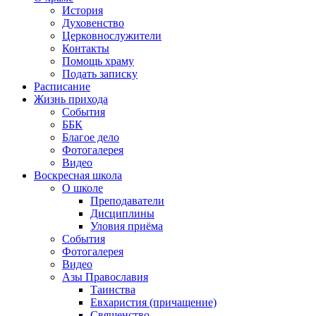
История
Духовенство
Церковнослужители
Контакты
Помощь храму
Подать записку
Расписание
Жизнь прихода
События
ББК
Благое дело
Фотогалерея
Видео
Воскресная школа
О школе
Преподаватели
Дисциплины
Уловия приёма
События
Фотогалерея
Видео
Азы Православия
Таинства
Евхаристия (причащение)
Священство