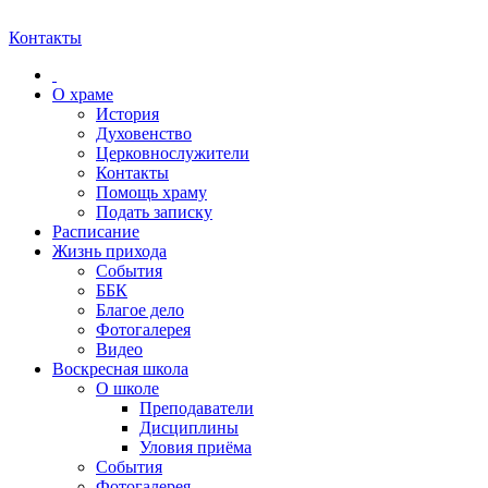
Контакты
О храме
История
Духовенство
Церковнослужители
Контакты
Помощь храму
Подать записку
Расписание
Жизнь прихода
События
ББК
Благое дело
Фотогалерея
Видео
Воскресная школа
О школе
Преподаватели
Дисциплины
Уловия приёма
События
Фотогалерея