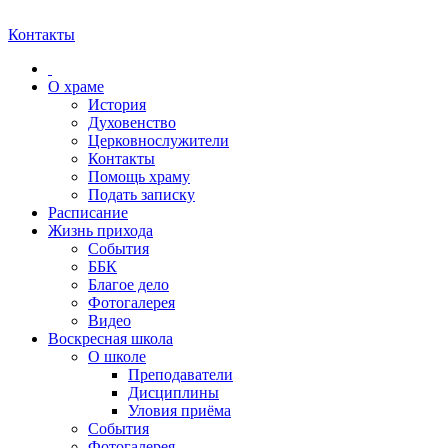
Контакты
О храме
История
Духовенство
Церковнослужители
Контакты
Помощь храму
Подать записку
Расписание
Жизнь прихода
События
ББК
Благое дело
Фотогалерея
Видео
Воскресная школа
О школе
Преподаватели
Дисциплины
Уловия приёма
События
Фотогалерея