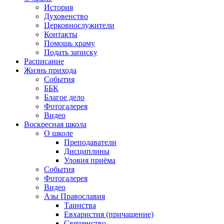
История
Духовенство
Церковнослужители
Контакты
Помощь храму
Подать записку
Расписание
Жизнь прихода
События
ББК
Благое дело
Фотогалерея
Видео
Воскресная школа
О школе
Преподаватели
Дисциплины
Уловия приёма
События
Фотогалерея
Видео
Азы Православия
Таинства
Евхаристия (причащение)
Священство