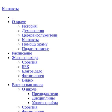
Контакты
О храме
История
Духовенство
Церковнослужители
Контакты
Помощь храму
Подать записку
Расписание
Жизнь прихода
События
ББК
Благое дело
Фотогалерея
Видео
Воскресная школа
О школе
Преподаватели
Дисциплины
Уловия приёма
События
Фотогалерея