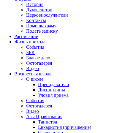
История
Духовенство
Церковнослужители
Контакты
Помощь храму
Подать записку
Расписание
Жизнь прихода
События
ББК
Благое дело
Фотогалерея
Видео
Воскресная школа
О школе
Преподаватели
Дисциплины
Уловия приёма
События
Фотогалерея
Видео
Азы Православия
Таинства
Евхаристия (причащение)
Священство