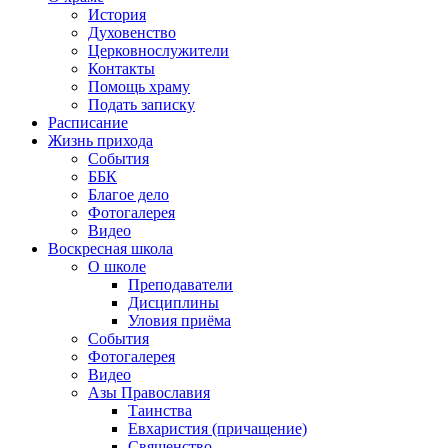
История
Духовенство
Церковнослужители
Контакты
Помощь храму
Подать записку
Расписание
Жизнь прихода
События
ББК
Благое дело
Фотогалерея
Видео
Воскресная школа
О школе
Преподаватели
Дисциплины
Уловия приёма
События
Фотогалерея
Видео
Азы Православия
Таинства
Евхаристия (причащение)
Священство