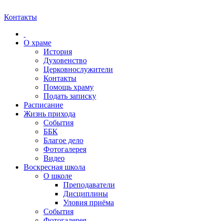
Контакты
О храме
История
Духовенство
Церковнослужители
Контакты
Помощь храму
Подать записку
Расписание
Жизнь прихода
События
ББК
Благое дело
Фотогалерея
Видео
Воскресная школа
О школе
Преподаватели
Дисциплины
Уловия приёма
События
Фотогалерея