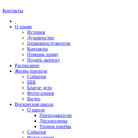
Контакты
О храме
История
Духовенство
Церковнослужители
Контакты
Помощь храму
Подать записку
Расписание
Жизнь прихода
События
ББК
Благое дело
Фотогалерея
Видео
Воскресная школа
О школе
Преподаватели
Дисциплины
Уловия приёма
События
Фотогалерея