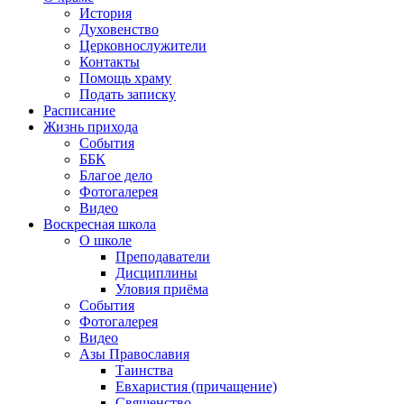
История
Духовенство
Церковнослужители
Контакты
Помощь храму
Подать записку
Расписание
Жизнь прихода
События
ББК
Благое дело
Фотогалерея
Видео
Воскресная школа
О школе
Преподаватели
Дисциплины
Уловия приёма
События
Фотогалерея
Видео
Азы Православия
Таинства
Евхаристия (причащение)
Священство