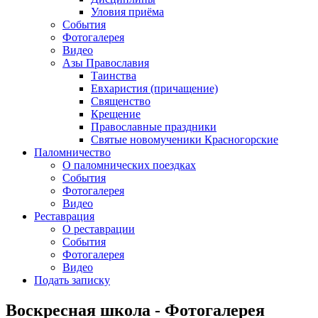
Уловия приёма
События
Фотогалерея
Видео
Азы Православия
Таинства
Евхаристия (причащение)
Священство
Крещение
Православные праздники
Святые новомученики Красногорские
Паломничество
О паломнических поездках
События
Фотогалерея
Видео
Реставрация
О реставрации
События
Фотогалерея
Видео
Подать записку
Воскресная школа - Фотогалерея