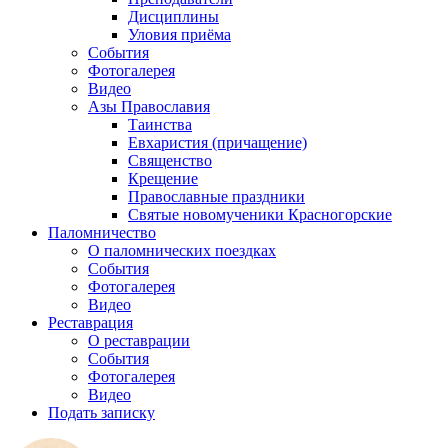
Дисциплины
Уловия приёма
События
Фотогалерея
Видео
Азы Православия
Таинства
Евхаристия (причащение)
Священство
Крещение
Православные праздники
Святые новомученики Красногорские
Паломничество
О паломнических поездках
События
Фотогалерея
Видео
Реставрация
О реставрации
События
Фотогалерея
Видео
Подать записку