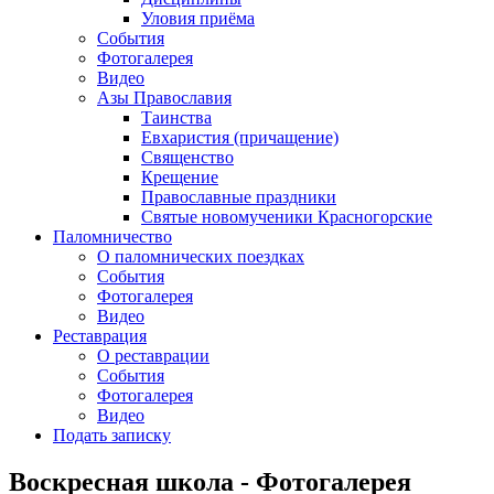
Уловия приёма
События
Фотогалерея
Видео
Азы Православия
Таинства
Евхаристия (причащение)
Священство
Крещение
Православные праздники
Святые новомученики Красногорские
Паломничество
О паломнических поездках
События
Фотогалерея
Видео
Реставрация
О реставрации
События
Фотогалерея
Видео
Подать записку
Воскресная школа - Фотогалерея