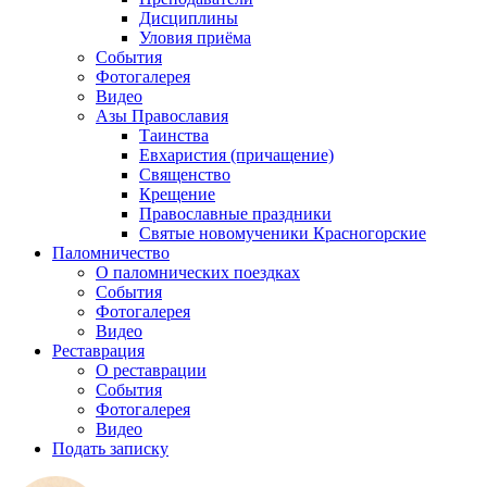
Дисциплины
Уловия приёма
События
Фотогалерея
Видео
Азы Православия
Таинства
Евхаристия (причащение)
Священство
Крещение
Православные праздники
Святые новомученики Красногорские
Паломничество
О паломнических поездках
События
Фотогалерея
Видео
Реставрация
О реставрации
События
Фотогалерея
Видео
Подать записку