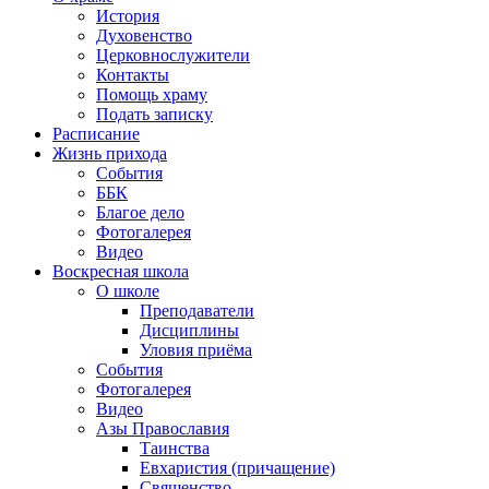
История
Духовенство
Церковнослужители
Контакты
Помощь храму
Подать записку
Расписание
Жизнь прихода
События
ББК
Благое дело
Фотогалерея
Видео
Воскресная школа
О школе
Преподаватели
Дисциплины
Уловия приёма
События
Фотогалерея
Видео
Азы Православия
Таинства
Евхаристия (причащение)
Священство