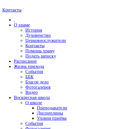
Контакты
О храме
История
Духовенство
Церковнослужители
Контакты
Помощь храму
Подать записку
Расписание
Жизнь прихода
События
ББК
Благое дело
Фотогалерея
Видео
Воскресная школа
О школе
Преподаватели
Дисциплины
Уловия приёма
События
Фотогалерея