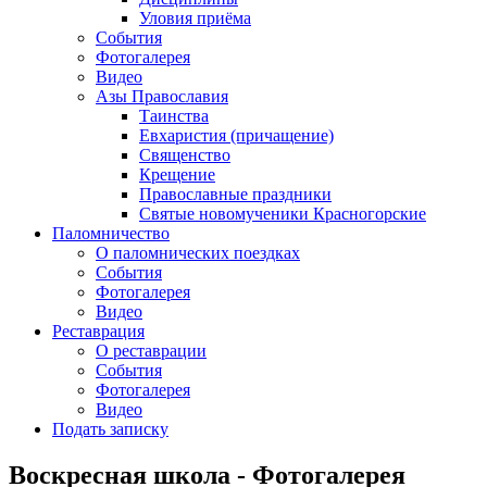
Уловия приёма
События
Фотогалерея
Видео
Азы Православия
Таинства
Евхаристия (причащение)
Священство
Крещение
Православные праздники
Святые новомученики Красногорские
Паломничество
О паломнических поездках
События
Фотогалерея
Видео
Реставрация
О реставрации
События
Фотогалерея
Видео
Подать записку
Воскресная школа - Фотогалерея