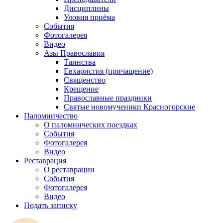
Дисциплины
Уловия приёма
События
Фотогалерея
Видео
Азы Православия
Таинства
Евхаристия (причащение)
Священство
Крещение
Православные праздники
Святые новомученики Красногорские
Паломничество
О паломнических поездках
События
Фотогалерея
Видео
Реставрация
О реставрации
События
Фотогалерея
Видео
Подать записку