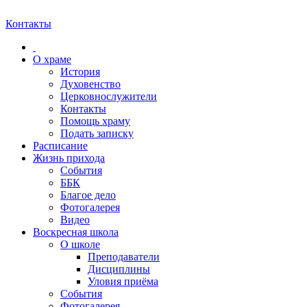
Контакты
О храме
История
Духовенство
Церковнослужители
Контакты
Помощь храму
Подать записку
Расписание
Жизнь прихода
События
ББК
Благое дело
Фотогалерея
Видео
Воскресная школа
О школе
Преподаватели
Дисциплины
Уловия приёма
События
Фотогалерея