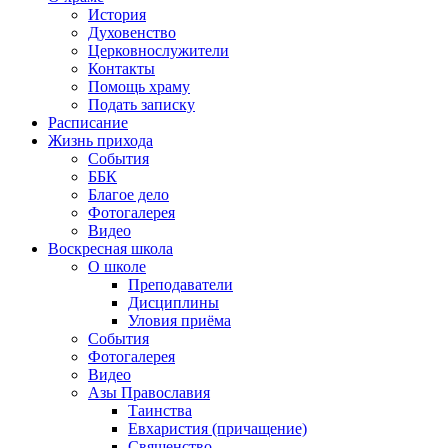
История
Духовенство
Церковнослужители
Контакты
Помощь храму
Подать записку
Расписание
Жизнь прихода
События
ББК
Благое дело
Фотогалерея
Видео
Воскресная школа
О школе
Преподаватели
Дисциплины
Уловия приёма
События
Фотогалерея
Видео
Азы Православия
Таинства
Евхаристия (причащение)
Священство