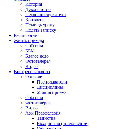
История
Духовенство
Церковнослужители
Контакты
Помощь храму
Подать записку
Расписание
Жизнь прихода
События
ББК
Благое дело
Фотогалерея
Видео
Воскресная школа
О школе
Преподаватели
Дисциплины
Уловия приёма
События
Фотогалерея
Видео
Азы Православия
Таинства
Евхаристия (причащение)
Священство