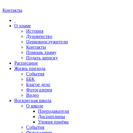
Контакты
О храме
История
Духовенство
Церковнослужители
Контакты
Помощь храму
Подать записку
Расписание
Жизнь прихода
События
ББК
Благое дело
Фотогалерея
Видео
Воскресная школа
О школе
Преподаватели
Дисциплины
Уловия приёма
События
Фотогалерея