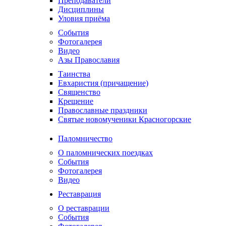
Преподаватели
Дисциплины
Уловия приёма
События
Фотогалерея
Видео
Азы Православия
Таинства
Евхаристия (причащение)
Священство
Крещение
Православные праздники
Святые новомученики Красногорские
Паломничество
О паломнических поездках
События
Фотогалерея
Видео
Реставрация
О реставрации
События