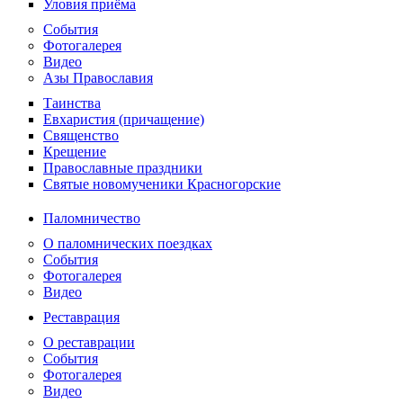
Уловия приёма
События
Фотогалерея
Видео
Азы Православия
Таинства
Евхаристия (причащение)
Священство
Крещение
Православные праздники
Святые новомученики Красногорские
Паломничество
О паломнических поездках
События
Фотогалерея
Видео
Реставрация
О реставрации
События
Фотогалерея
Видео