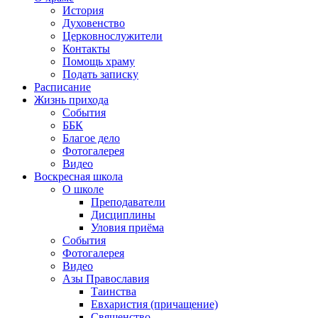
История
Духовенство
Церковнослужители
Контакты
Помощь храму
Подать записку
Расписание
Жизнь прихода
События
ББК
Благое дело
Фотогалерея
Видео
Воскресная школа
О школе
Преподаватели
Дисциплины
Уловия приёма
События
Фотогалерея
Видео
Азы Православия
Таинства
Евхаристия (причащение)
Священство