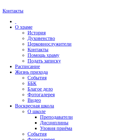
Контакты
О храме
История
Духовенство
Церковнослужители
Контакты
Помощь храму
Подать записку
Расписание
Жизнь прихода
События
ББК
Благое дело
Фотогалерея
Видео
Воскресная школа
О школе
Преподаватели
Дисциплины
Уловия приёма
События
Фотогалерея