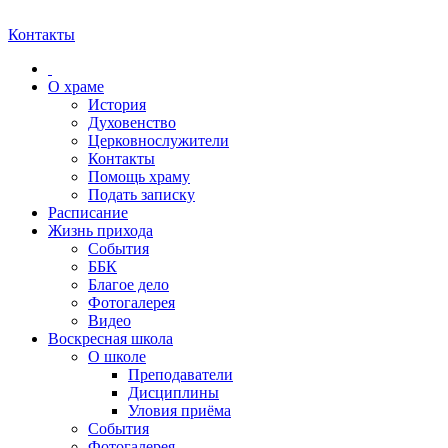
Контакты
О храме
История
Духовенство
Церковнослужители
Контакты
Помощь храму
Подать записку
Расписание
Жизнь прихода
События
ББК
Благое дело
Фотогалерея
Видео
Воскресная школа
О школе
Преподаватели
Дисциплины
Уловия приёма
События
Фотогалерея