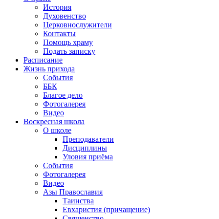
История
Духовенство
Церковнослужители
Контакты
Помощь храму
Подать записку
Расписание
Жизнь прихода
События
ББК
Благое дело
Фотогалерея
Видео
Воскресная школа
О школе
Преподаватели
Дисциплины
Уловия приёма
События
Фотогалерея
Видео
Азы Православия
Таинства
Евхаристия (причащение)
Священство