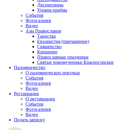
Дисциплины
Уловия приёма
События
Фотогалерея
Видео
Азы Православия
Таинства
Евхаристия (причащение)
Священство
Крещение
Православные праздники
Святые новомученики Красногорские
Паломничество
О паломнических поездках
События
Фотогалерея
Видео
Реставрация
О реставрации
События
Фотогалерея
Видео
Подать записку