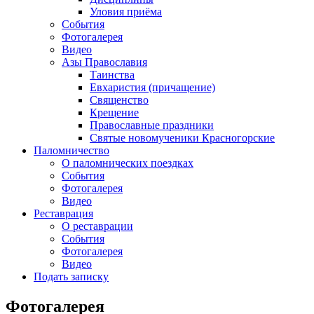
Уловия приёма
События
Фотогалерея
Видео
Азы Православия
Таинства
Евхаристия (причащение)
Священство
Крещение
Православные праздники
Святые новомученики Красногорские
Паломничество
О паломнических поездках
События
Фотогалерея
Видео
Реставрация
О реставрации
События
Фотогалерея
Видео
Подать записку
Фотогалерея