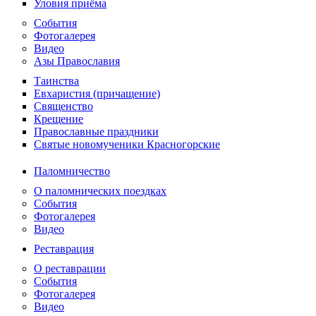
Уловия приёма
События
Фотогалерея
Видео
Азы Православия
Таинства
Евхаристия (причащение)
Священство
Крещение
Православные праздники
Святые новомученики Красногорские
Паломничество
О паломнических поездках
События
Фотогалерея
Видео
Реставрация
О реставрации
События
Фотогалерея
Видео