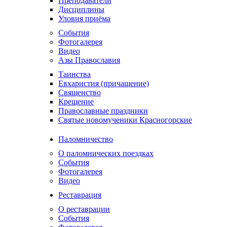
Преподаватели
Дисциплины
Уловия приёма
События
Фотогалерея
Видео
Азы Православия
Таинства
Евхаристия (причащение)
Священство
Крещение
Православные праздники
Святые новомученики Красногорские
Паломничество
О паломнических поездках
События
Фотогалерея
Видео
Реставрация
О реставрации
События