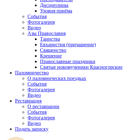
Дисциплины
Уловия приёма
События
Фотогалерея
Видео
Азы Православия
Таинства
Евхаристия (причащение)
Священство
Крещение
Православные праздники
Святые новомученики Красногорские
Паломничество
О паломнических поездках
События
Фотогалерея
Видео
Реставрация
О реставрации
События
Фотогалерея
Видео
Подать записку