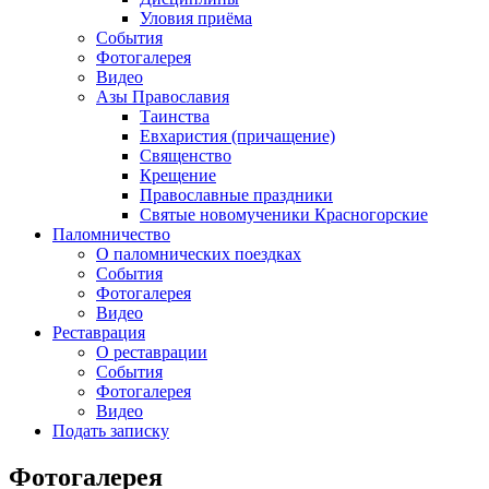
Уловия приёма
События
Фотогалерея
Видео
Азы Православия
Таинства
Евхаристия (причащение)
Священство
Крещение
Православные праздники
Святые новомученики Красногорские
Паломничество
О паломнических поездках
События
Фотогалерея
Видео
Реставрация
О реставрации
События
Фотогалерея
Видео
Подать записку
Фотогалерея