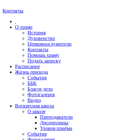
Контакты
О храме
История
Духовенство
Церковнослужители
Контакты
Помощь храму
Подать записку
Расписание
Жизнь прихода
События
ББК
Благое дело
Фотогалерея
Видео
Воскресная школа
О школе
Преподаватели
Дисциплины
Уловия приёма
События
Фотогалерея