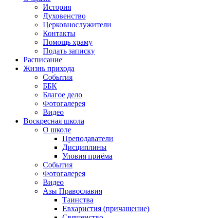
История
Духовенство
Церковнослужители
Контакты
Помощь храму
Подать записку
Расписание
Жизнь прихода
События
ББК
Благое дело
Фотогалерея
Видео
Воскресная школа
О школе
Преподаватели
Дисциплины
Уловия приёма
События
Фотогалерея
Видео
Азы Православия
Таинства
Евхаристия (причащение)
Священство