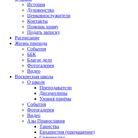
История
Духовенство
Церковнослужители
Контакты
Помощь храму
Подать записку
Расписание
Жизнь прихода
События
ББК
Благое дело
Фотогалерея
Видео
Воскресная школа
О школе
Преподаватели
Дисциплины
Уловия приёма
События
Фотогалерея
Видео
Азы Православия
Таинства
Евхаристия (причащение)
Священство