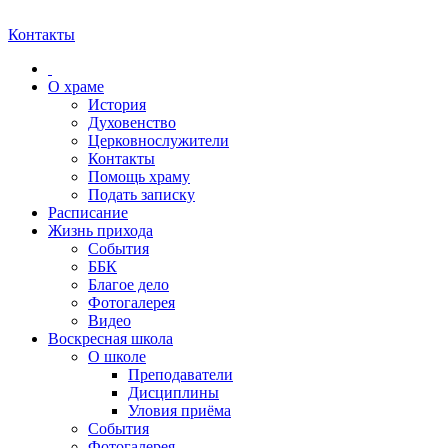
Контакты
О храме
История
Духовенство
Церковнослужители
Контакты
Помощь храму
Подать записку
Расписание
Жизнь прихода
События
ББК
Благое дело
Фотогалерея
Видео
Воскресная школа
О школе
Преподаватели
Дисциплины
Уловия приёма
События
Фотогалерея