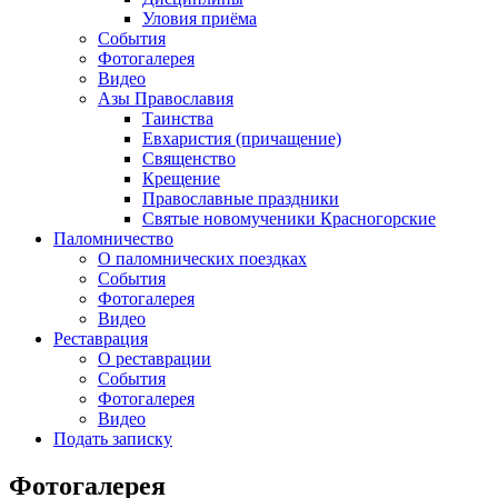
Уловия приёма
События
Фотогалерея
Видео
Азы Православия
Таинства
Евхаристия (причащение)
Священство
Крещение
Православные праздники
Святые новомученики Красногорские
Паломничество
О паломнических поездках
События
Фотогалерея
Видео
Реставрация
О реставрации
События
Фотогалерея
Видео
Подать записку
Фотогалерея