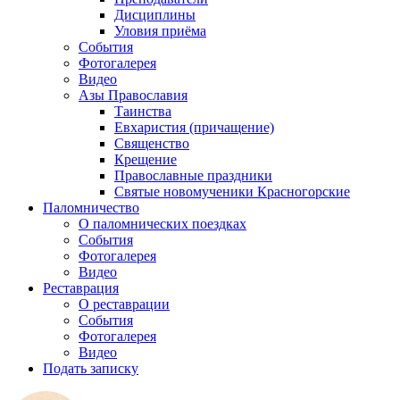
Дисциплины
Уловия приёма
События
Фотогалерея
Видео
Азы Православия
Таинства
Евхаристия (причащение)
Священство
Крещение
Православные праздники
Святые новомученики Красногорские
Паломничество
О паломнических поездках
События
Фотогалерея
Видео
Реставрация
О реставрации
События
Фотогалерея
Видео
Подать записку