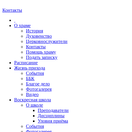
Контакты
О храме
История
Духовенство
Церковнослужители
Контакты
Помощь храму
Подать записку
Расписание
Жизнь прихода
События
ББК
Благое дело
Фотогалерея
Видео
Воскресная школа
О школе
Преподаватели
Дисциплины
Уловия приёма
События
Фотогалерея