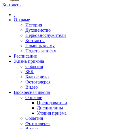
Контакты
О храме
История
Духовенство
Церковнослужители
Контакты
Помощь храму
Подать записку
Расписание
Жизнь прихода
События
ББК
Благое дело
Фотогалерея
Видео
Воскресная школа
О школе
Преподаватели
Дисциплины
Уловия приёма
События
Фотогалерея
Видео