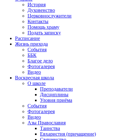
История
Духовенство
Церковнослужители
Контакты
Помощь храму
Подать записку
Расписание
Жизнь прихода
События
ББК
Благое дело
Фотогалерея
Видео
Воскресная школа
О школе
Преподаватели
Дисциплины
Уловия приёма
События
Фотогалерея
Видео
Азы Православия
Таинства
Евхаристия (причащение)
Священство