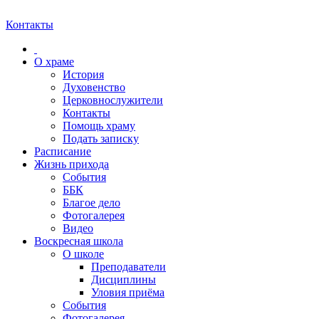
Контакты
О храме
История
Духовенство
Церковнослужители
Контакты
Помощь храму
Подать записку
Расписание
Жизнь прихода
События
ББК
Благое дело
Фотогалерея
Видео
Воскресная школа
О школе
Преподаватели
Дисциплины
Уловия приёма
События
Фотогалерея