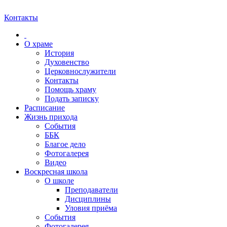
Контакты
О храме
История
Духовенство
Церковнослужители
Контакты
Помощь храму
Подать записку
Расписание
Жизнь прихода
События
ББК
Благое дело
Фотогалерея
Видео
Воскресная школа
О школе
Преподаватели
Дисциплины
Уловия приёма
События
Фотогалерея