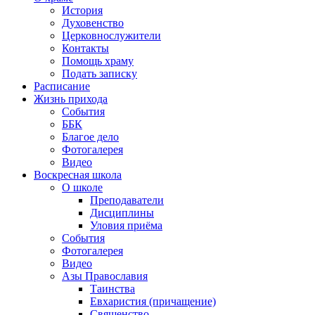
История
Духовенство
Церковнослужители
Контакты
Помощь храму
Подать записку
Расписание
Жизнь прихода
События
ББК
Благое дело
Фотогалерея
Видео
Воскресная школа
О школе
Преподаватели
Дисциплины
Уловия приёма
События
Фотогалерея
Видео
Азы Православия
Таинства
Евхаристия (причащение)
Священство