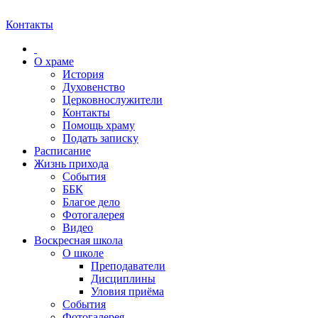
Контакты
О храме
История
Духовенство
Церковнослужители
Контакты
Помощь храму
Подать записку
Расписание
Жизнь прихода
События
ББК
Благое дело
Фотогалерея
Видео
Воскресная школа
О школе
Преподаватели
Дисциплины
Уловия приёма
События
Фотогалерея