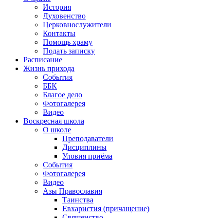
История
Духовенство
Церковнослужители
Контакты
Помощь храму
Подать записку
Расписание
Жизнь прихода
События
ББК
Благое дело
Фотогалерея
Видео
Воскресная школа
О школе
Преподаватели
Дисциплины
Уловия приёма
События
Фотогалерея
Видео
Азы Православия
Таинства
Евхаристия (причащение)
Священство